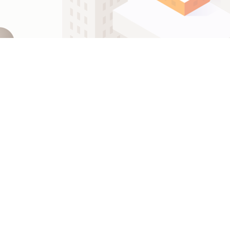
ဗမာစာ
Español
ไทย