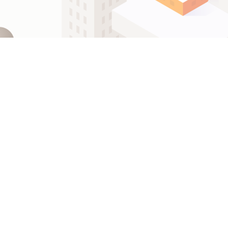
ဗမာစာ
Español
ไทย