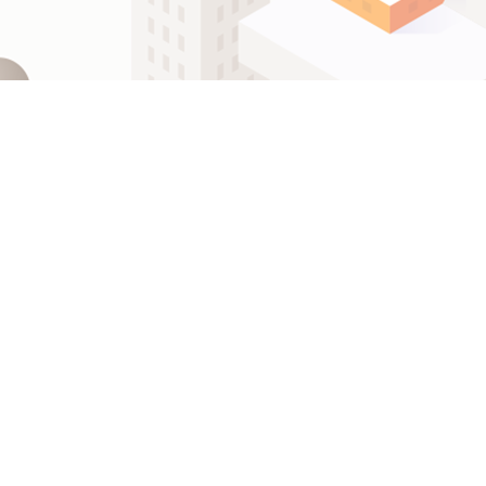
ဗမာစာ
Español
ไทย