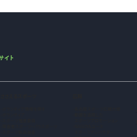
ささえるスポーツ
広報
ボランティア情報を探す
名古屋スポーツ広報大使
ボランティア
動画を活用した
スポーツ推進委員
スポーツプロモーション
障害者スポーツ・パラスポーツ
NAGOYAユース
スポーツ振興基金
スポーツアンバサダー