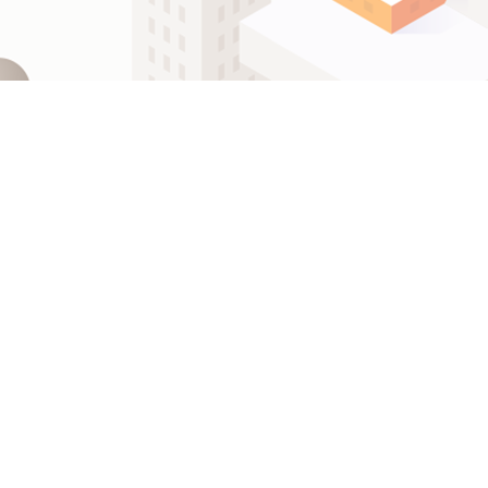
ဗမာစာ
Español
ไทย