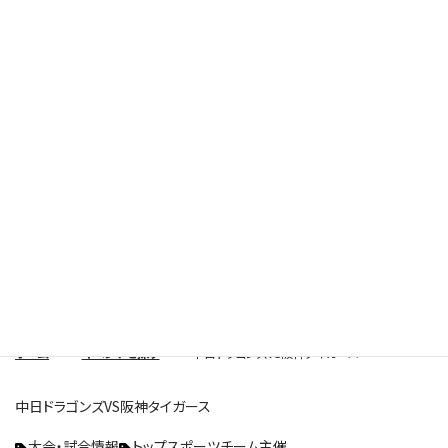
Search Event
イベントを探す
ホーム
イベントを探す
中日ドラゴンズVS阪神タイガース
中日ドラゴンズVS阪神タイガース
大会・試合情報
トップスポーツチーム主催