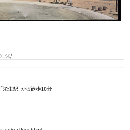
（新しいタブで開きます）
ma_sc/
「栄生駅」から徒歩10分
ma_sc/outline.html