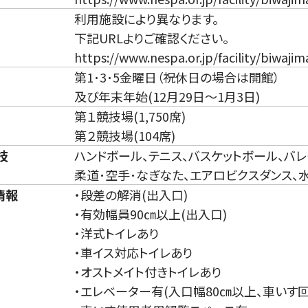
利用施設により異なります。
下記URLよりご確認ください。
https://www.nespa.or.jp/facility/biwaji
第1･3･5金曜日（祝休日の場合は開館）
及び年末年始(12月29日～1月3日)
第１競技場(1,750席)
第２競技場(104席)
技
ハンドボール、テニス、バスケットボール、バレ
柔道･空手･なぎなた、エアロビクスダンス、
情報
・段差の解消(出入口)
・有効幅員90㎝以上(出入口)
・洋式トイレあり
・車イス対応トイレあり
・オストメイト付きトイレあり
・エレベーター有(入口幅80㎝以上、車いす回