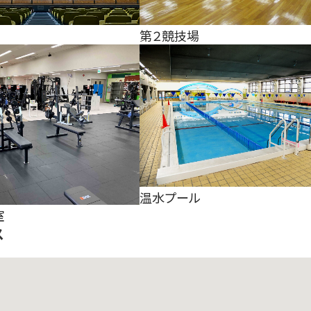
第２競技場
温水プール
室
ス