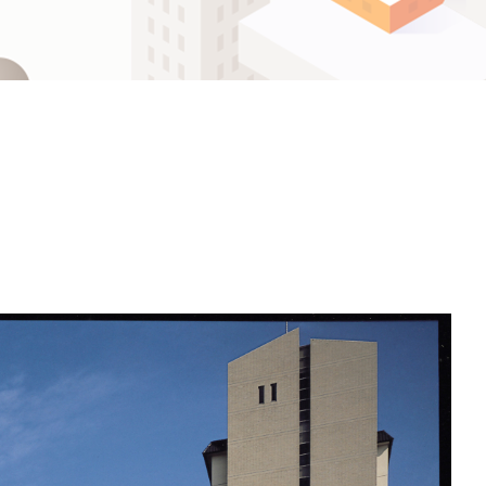
ဗမာစာ
Español
ไทย