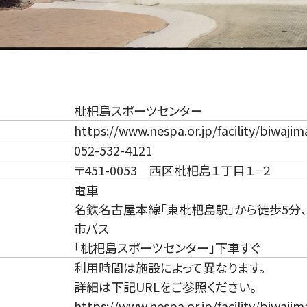
枇杷島スポーツセンター
https://www.nespa.or.jp/facility/biwaji
052-532-4121
〒451-0053 西区枇杷島１丁目１−２
電車
名鉄名古屋本線「東枇杷島駅」から徒歩5分、
市バス
「枇杷島スポーツセンター」下車すぐ
利用時間は施設によって異なります。
詳細は下記URLをご参照ください。
https://www.nespa.or.jp/facility/biwaji