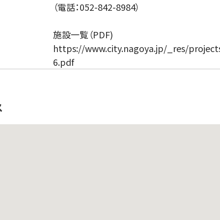
（電話：052-842-8984）
施設一覧（PDF)
https://www.city.nagoya.jp/_res/projec
6.pdf
ス