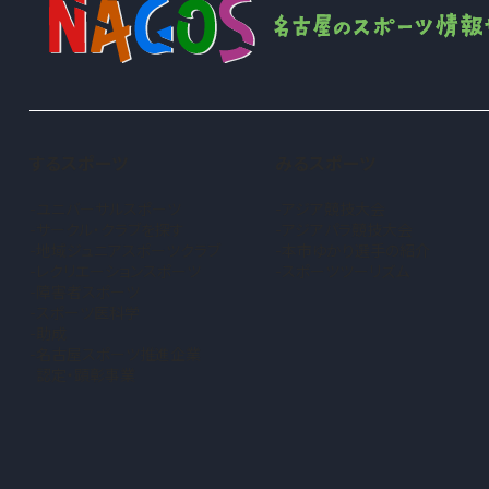
するスポーツ
みるスポーツ
ユニバーサルスポーツ
アジア競技大会
サークル・クラブを探す
アジアパラ競技大会
地域ジュニアスポーツクラブ
本市ゆかり選手の紹介
（新しいタブで開きます）
レクリエーションスポーツ
スポーツツーリズム
障害者スポーツ
スポーツ医科学
助成
名古屋スポーツ推進企業
認定・顕彰事業