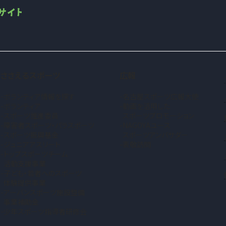
ささえるスポーツ
広報
ボランティア情報を探す
名古屋スポーツ広報大使
ボランティア
動画を活用した
スポーツ推進委員
スポーツプロモーション
障害者スポーツ・パラスポーツ
NAGOYAユース
スポーツ振興基金
スポーツアンバサダー
ジュニアアスリート
表敬訪問
トップスポーツチーム
活動支援事業
子ども・若者へのスポーツ
体験提供事業
アーバンスポーツ施設整備
事業補助金
少年スポーツ指導者研修会