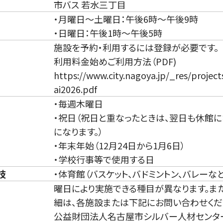
市バス 若水三丁目
・月曜日～土曜日：午後6時～午後9時
・日曜日：午後1時～午後5時
施設を予約・利用するには登録が必要です。
利用料金始めご利用方法（PDF)
https://www.city.nagoya.jp/_res/proje
ai2026.pdf
・毎週木曜日
・祝日（祝日と重なったときは、翌日も休館
になります。）
・年末年始（12月24日から1月6日）
・学校行事等で使用する日
技
・体育館（バスケット、バドミントン、バレーなど
曜日により実施できる種目が異なります。ま
細は、各施設または下記にお問い合わせくだ
公益財団法人名古屋市シルバー人材センタ