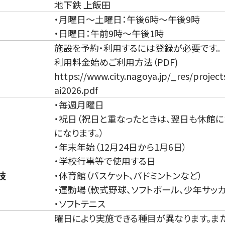
地下鉄 上飯田
・月曜日～土曜日：午後6時～午後9時
・日曜日：午前9時～午後1時
施設を予約・利用するには登録が必要です。
利用料金始めご利用方法（PDF)
https://www.city.nagoya.jp/_res/proje
ai2026.pdf
・毎週月曜日
・祝日（祝日と重なったときは、翌日も休館
になります。）
・年末年始（12月24日から1月6日）
・学校行事等で使用する日
技
・体育館（バスケット、バドミントンなど）
・運動場（軟式野球、ソフトボール、少年サッ
・ソフトテニス
曜日により実施できる種目が異なります。ま