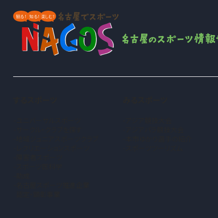
するスポーツ
みるスポーツ
ユニバーサルスポーツ
アジア競技大会
サークル・クラブを探す
アジアパラ競技大会
地域ジュニアスポーツクラブ
本市ゆかり選手の紹介
（新しいタブで開きます）
レクリエーションスポーツ
スポーツツーリズム
障害者スポーツ
スポーツ医科学
助成
名古屋スポーツ推進企業
認定・顕彰事業