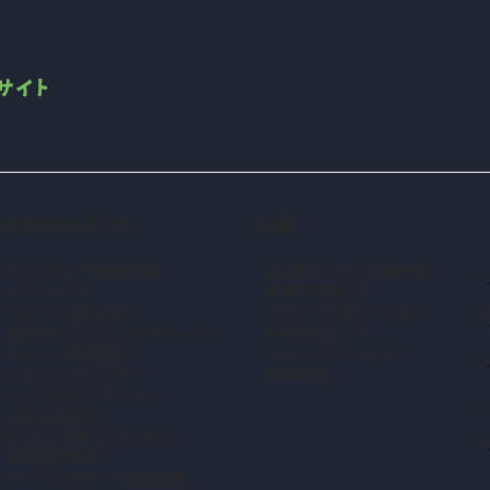
ささえるスポーツ
広報
ボランティア情報を探す
名古屋スポーツ広報大使
ボランティア
動画を活用した
スポーツ推進委員
スポーツプロモーション
障害者スポーツ・パラスポーツ
NAGOYAユース
スポーツ振興基金
スポーツアンバサダー
ジュニアアスリート
表敬訪問
トップスポーツチーム
活動支援事業
子ども・若者へのスポーツ
体験提供事業
アーバンスポーツ施設整備