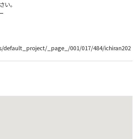
さい。
ー
ts/default_project/_page_/001/017/484/ichiran202