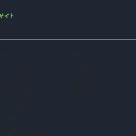
ささえるスポーツ
広報
ボランティア情報を探す
名古屋スポーツ広報大使
ボランティア
動画を活用した
スポーツ推進委員
スポーツプロモーション
障害者スポーツ・パラスポーツ
NAGOYAユース
スポーツ振興基金
スポーツアンバサダー
ジュニアアスリート
表敬訪問
トップスポーツチーム
活動支援事業
子ども・若者へのスポーツ
体験提供事業
アーバンスポーツ施設整備
事業補助金
少年スポーツ指導者研修会