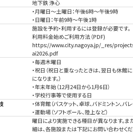
地下鉄 浄心
・月曜日～土曜日：午後6時～午後9時
・日曜日：午前9時～午後1時
施設を予約・利用するには登録が必要です。
利用料金始めご利用方法（PDF)
https://www.city.nagoya.jp/_res/proje
ai2026.pdf
・毎週木曜日
・祝日（祝日と重なったときは、翌日も休館
になります。）
・年末年始（12月24日から1月6日）
・学校行事等で使用する日
技
・体育館（バスケット、卓球、バドミントン、バ
・運動場（ソフトボール、陸上など）
曜日により実施できる種目が異なります。ま
細は、各施設または下記にお問い合わせくだ