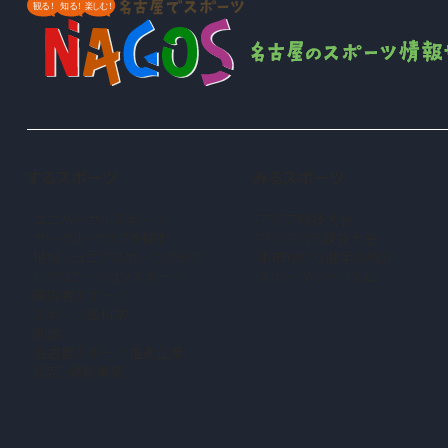
するスポーツ
みるスポーツ
ユニバーサルスポーツ
アジア競技大会
サークル・クラブを探す
アジアパラ競技大会
地域ジュニアスポーツクラブ
本市ゆかり選手の紹介
（新しいタブで開きます）
レクリエーションスポーツ
スポーツツーリズム
障害者スポーツ
スポーツ医科学
助成
名古屋スポーツ推進企業
認定・顕彰事業