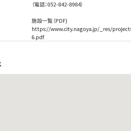
（電話：052-842-8984）
施設一覧（PDF)
https://www.city.nagoya.jp/_res/projec
6.pdf
ス