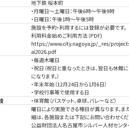
地下鉄 桜本町
・月曜日～土曜日：午後6時～午後9時
・日曜日：午後1時～午後5時
施設を予約・利用するには登録が必要です。
利用料金始めご利用方法（PDF)
https://www.city.nagoya.jp/_res/proje
ai2026.pdf
・毎週木曜日
・祝日（祝日と重なったときは、翌日も休館
になります。）
・年末年始（12月24日から1月6日）
・学校行事等で使用する日
技
・体育館（バスケット、卓球、バレーなど）
曜日により実施できる種目が異なります。ま
細は、各施設または下記にお問い合わせくだ
公益財団法人名古屋市シルバー人材センタ