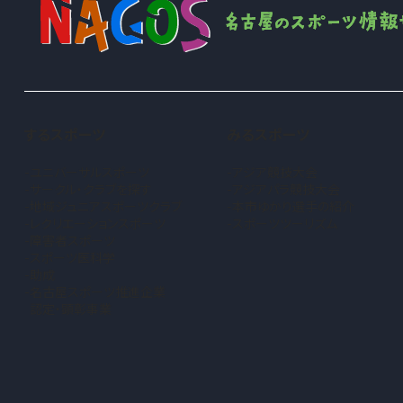
するスポーツ
みるスポーツ
ユニバーサルスポーツ
アジア競技大会
サークル・クラブを探す
アジアパラ競技大会
地域ジュニアスポーツクラブ
本市ゆかり選手の紹介
（新しいタブで開きます）
レクリエーションスポーツ
スポーツツーリズム
障害者スポーツ
スポーツ医科学
助成
名古屋スポーツ推進企業
認定・顕彰事業