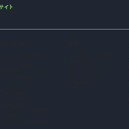
ささえるスポーツ
広報
ボランティア情報を探す
名古屋スポーツ広報大使
ボランティア
動画を活用した
スポーツ推進委員
スポーツプロモーション
障害者スポーツ・パラスポーツ
NAGOYAユース
スポーツ振興基金
スポーツアンバサダー
ジュニアアスリート
表敬訪問
トップスポーツチーム
活動支援事業
子ども・若者へのスポーツ
体験提供事業
アーバンスポーツ施設整備
事業補助金
少年スポーツ指導者研修会