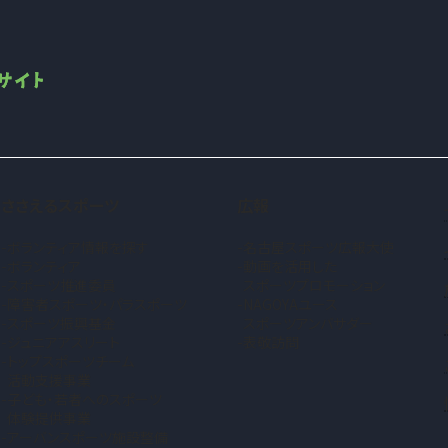
ささえるスポーツ
広報
ボランティア情報を探す
名古屋スポーツ広報大使
ボランティア
動画を活用した
スポーツ推進委員
スポーツプロモーション
障害者スポーツ・パラスポーツ
NAGOYAユース
スポーツ振興基金
スポーツアンバサダー
ジュニアアスリート
表敬訪問
トップスポーツチーム
活動支援事業
子ども・若者へのスポーツ
体験提供事業
アーバンスポーツ施設整備