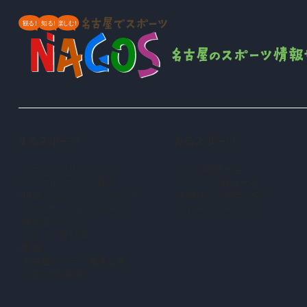
するスポーツ
みるスポーツ
ユニバーサルスポーツ
アジア競技大会
サークル・クラブを探す
アジアパラ競技大会
地域ジュニアスポーツクラブ
本市ゆかり選手の紹介
（新しいタブで開きます）
レクリエーションスポーツ
スポーツツーリズム
障害者スポーツ
スポーツ医科学
助成
名古屋スポーツ推進企業
認定・顕彰事業