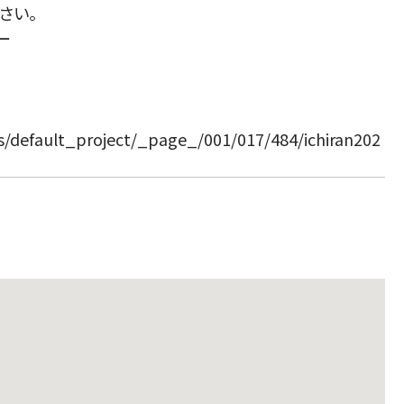
さい。
ー
ts/default_project/_page_/001/017/484/ichiran202