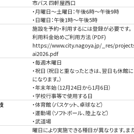
市バス 四軒屋西口
・月曜日～土曜日：午後6時～午後9時
・日曜日：午後1時～午後5時
施設を予約・利用するには登録が必要です。
利用料金始めご利用方法（PDF)
https://www.city.nagoya.jp/_res/proje
ai2026.pdf
・毎週木曜日
・祝日（祝日と重なったときは、翌日も休館
になります。）
・年末年始（12月24日から1月6日）
・学校行事等で使用する日
技
・体育館（バスケット、卓球など）
・運動場（ソフトボール、陸上など）
・武道場
曜日により実施できる種目が異なります。ま