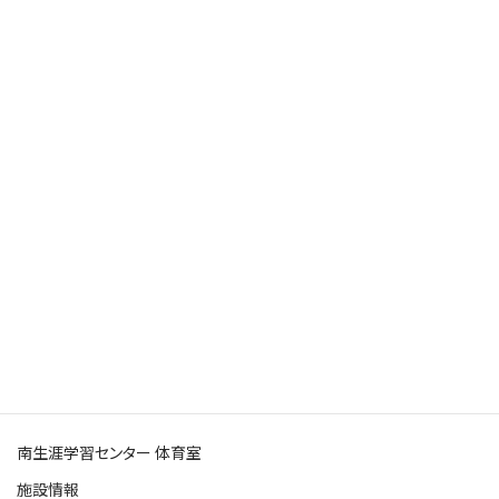
Search Facility
施設を探す
ホーム
施設を探す
南生涯学習センター 体育室
南生涯学習センター 体育室
施設情報