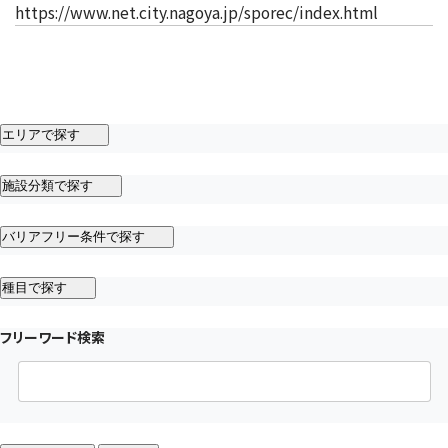
（新しいタ
https://www.net.city.nagoya.jp/sporec/index.html
エリアで探す
施設分類で探す
バリアフリー条件で探す
種目で探す
フリーワード検索