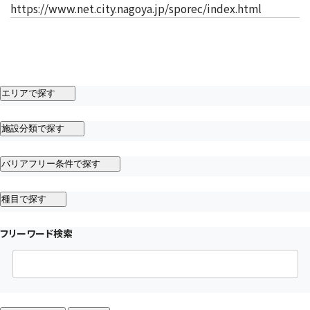
（新しいタ
https://www.net.city.nagoya.jp/sporec/index.html
エリアで探す
施設分類で探す
バリアフリー条件で探す
種目で探す
フリーワード検索