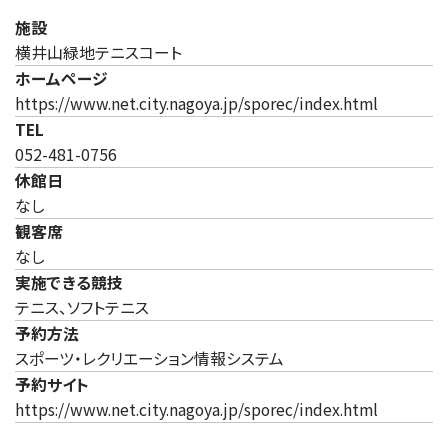
施設
横井山緑地テニスコート
ホームページ
（新しいタ
https://www.net.city.nagoya.jp/sporec/index.html
TEL
052-481-0756
休館日
なし
観客席
なし
実施できる競技
テニス、ソフトテニス
予約方法
スポーツ・レクリエーション情報システム
予約サイト
（新しいタ
https://www.net.city.nagoya.jp/sporec/index.html