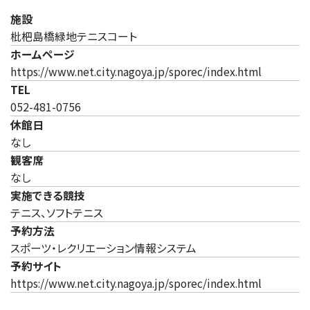
施設
枇杷島橋緑地テニスコート
ホームページ
（新しいタ
https://www.net.city.nagoya.jp/sporec/index.html
TEL
052-481-0756
休館日
なし
観客席
なし
実施できる競技
テニス、ソフトテニス
予約方法
スポーツ・レクリエーション情報システム
予約サイト
（新しいタ
https://www.net.city.nagoya.jp/sporec/index.html