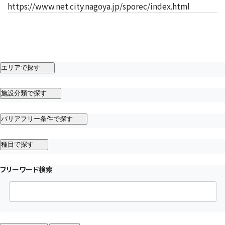
（新しいタ
https://www.net.city.nagoya.jp/sporec/index.html
エリアで探す
施設分類で探す
バリアフリー条件で探す
種目で探す
フリーワード検索