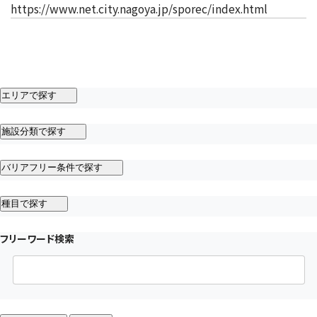
（新しいタ
https://www.net.city.nagoya.jp/sporec/index.html
エリアで探す
施設分類で探す
バリアフリー条件で探す
種目で探す
フリーワード検索