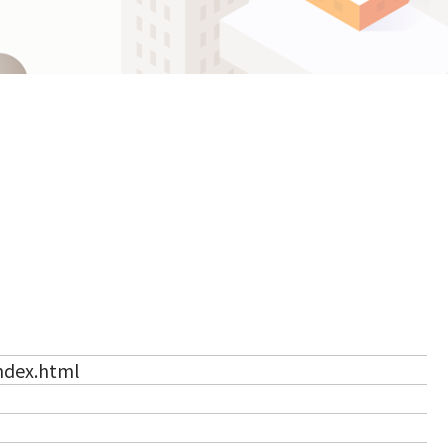
ဗမာစာ
Español
ไทย
（新しいタブで開きます）
index.html