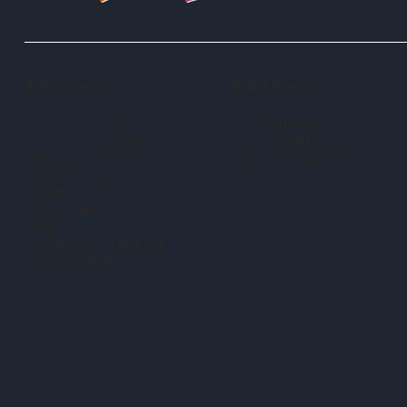
するスポーツ
みるスポーツ
ユニバーサルスポーツ
アジア競技大会
サークル・クラブを探す
アジアパラ競技大会
地域ジュニアスポーツクラブ
本市ゆかり選手の紹介
（新しいタブで開きます）
レクリエーションスポーツ
スポーツツーリズム
障害者スポーツ
スポーツ医科学
助成
名古屋スポーツ推進企業
認定・顕彰事業