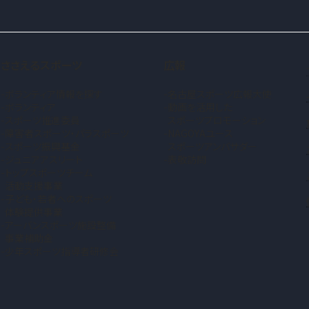
ささえるスポーツ
広報
ボランティア情報を探す
名古屋スポーツ広報大使
ボランティア
動画を活用した
スポーツ推進委員
スポーツプロモーション
障害者スポーツ・パラスポーツ
NAGOYAユース
スポーツ振興基金
スポーツアンバサダー
ジュニアアスリート
表敬訪問
トップスポーツチーム
活動支援事業
子ども・若者へのスポーツ
体験提供事業
アーバンスポーツ施設整備
事業補助金
少年スポーツ指導者研修会