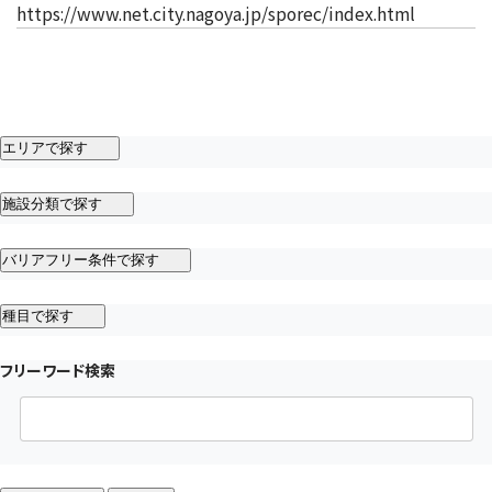
（新しいタ
https://www.net.city.nagoya.jp/sporec/index.html
エリアで探す
施設分類で探す
バリアフリー条件で探す
種目で探す
フリーワード検索