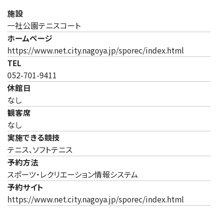
施設
一社公園テニスコート
ホームページ
（新しいタ
https://www.net.city.nagoya.jp/sporec/index.html
TEL
052-701-9411
休館日
なし
観客席
なし
実施できる競技
テニス、ソフトテニス
予約方法
スポーツ・レクリエーション情報システム
予約サイト
（新しいタ
https://www.net.city.nagoya.jp/sporec/index.html