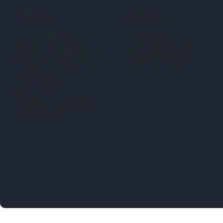
するスポーツ
みるスポーツ
ユニバーサルスポーツ
アジア競技大会
サークル・クラブを探す
アジアパラ競技大会
地域ジュニアスポーツクラブ
本市ゆかり選手の紹介
（新しいタブで開きます）
レクリエーションスポーツ
スポーツツーリズム
障害者スポーツ
スポーツ医科学
助成
名古屋スポーツ推進企業
認定・顕彰事業