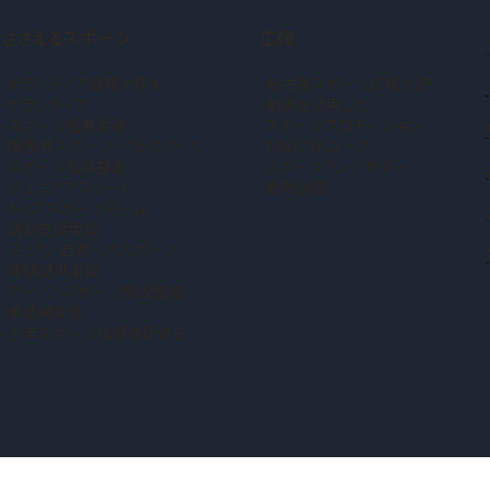
ささえるスポーツ
広報
ボランティア情報を探す
名古屋スポーツ広報大使
ボランティア
動画を活用した
スポーツ推進委員
スポーツプロモーション
障害者スポーツ・パラスポーツ
NAGOYAユース
スポーツ振興基金
スポーツアンバサダー
ジュニアアスリート
表敬訪問
トップスポーツチーム
活動支援事業
子ども・若者へのスポーツ
体験提供事業
アーバンスポーツ施設整備
事業補助金
少年スポーツ指導者研修会