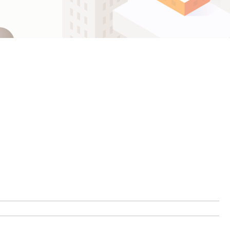
ဗမာစာ
Español
ไทย