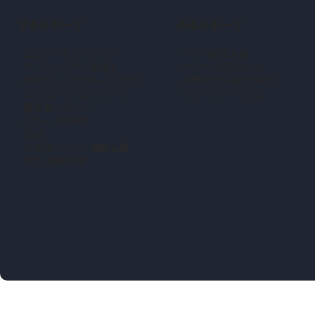
するスポーツ
みるスポーツ
ユニバーサルスポーツ
アジア競技大会
サークル・クラブを探す
アジアパラ競技大会
地域ジュニアスポーツクラブ
本市ゆかり選手の紹介
（新しいタブで開きます）
レクリエーションスポーツ
スポーツツーリズム
障害者スポーツ
スポーツ医科学
助成
名古屋スポーツ推進企業
認定・顕彰事業