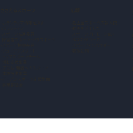
ささえるスポーツ
広報
ボランティア情報を探す
名古屋スポーツ広報大使
ボランティア
動画を活用した
スポーツ推進委員
スポーツプロモーション
障害者スポーツ・パラスポーツ
NAGOYAユース
スポーツ振興基金
スポーツアンバサダー
ジュニアアスリート
表敬訪問
トップスポーツチーム
活動支援事業
子ども・若者へのスポーツ
体験提供事業
アーバンスポーツ施設整備
事業補助金