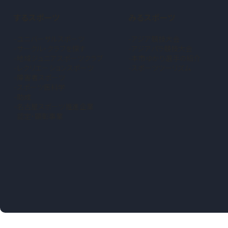
するスポーツ
みるスポーツ
ユニバーサルスポーツ
アジア競技大会
サークル・クラブを探す
アジアパラ競技大会
地域ジュニアスポーツクラブ
本市ゆかり選手の紹介
（新しいタブで開きます）
レクリエーションスポーツ
スポーツツーリズム
障害者スポーツ
スポーツ医科学
助成
名古屋スポーツ推進企業
認定・顕彰事業