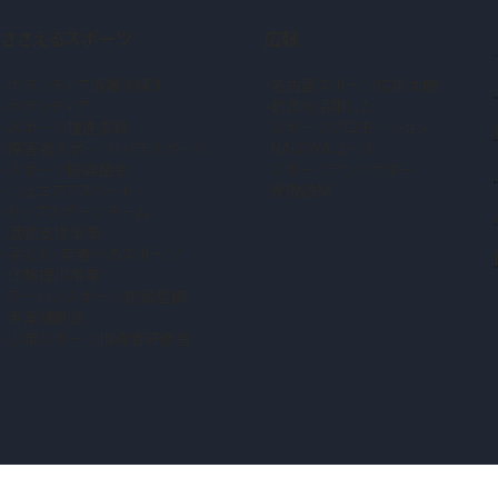
ささえるスポーツ
広報
ボランティア情報を探す
名古屋スポーツ広報大使
ボランティア
動画を活用した
スポーツ推進委員
スポーツプロモーション
障害者スポーツ・パラスポーツ
NAGOYAユース
スポーツ振興基金
スポーツアンバサダー
ジュニアアスリート
表敬訪問
トップスポーツチーム
活動支援事業
子ども・若者へのスポーツ
体験提供事業
アーバンスポーツ施設整備
事業補助金
少年スポーツ指導者研修会