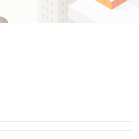
ဗမာစာ
Español
ไทย