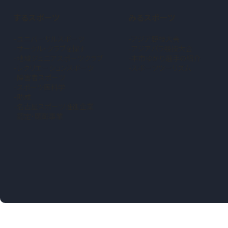
するスポーツ
みるスポーツ
ユニバーサルスポーツ
アジア競技大会
サークル・クラブを探す
アジアパラ競技大会
地域ジュニアスポーツクラブ
本市ゆかり選手の紹介
（新しいタブで開きます）
レクリエーションスポーツ
スポーツツーリズム
障害者スポーツ
スポーツ医科学
助成
名古屋スポーツ推進企業
認定・顕彰事業