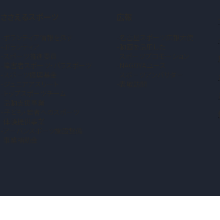
ささえるスポーツ
広報
ボランティア情報を探す
名古屋スポーツ広報大使
ボランティア
動画を活用した
スポーツ推進委員
スポーツプロモーション
障害者スポーツ・パラスポーツ
NAGOYAユース
スポーツ振興基金
スポーツアンバサダー
ジュニアアスリート
表敬訪問
トップスポーツチーム
活動支援事業
子ども・若者へのスポーツ
体験提供事業
アーバンスポーツ施設整備
事業補助金