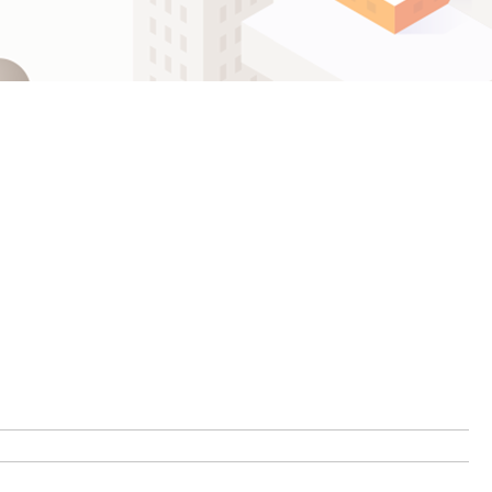
ဗမာစာ
Español
ไทย