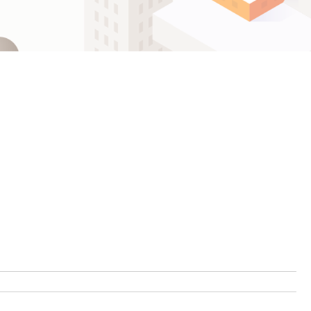
ဗမာစာ
Español
ไทย