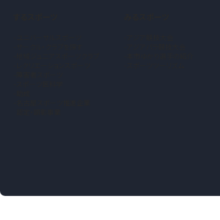
するスポーツ
みるスポーツ
ユニバーサルスポーツ
アジア競技大会
サークル・クラブを探す
アジアパラ競技大会
地域ジュニアスポーツクラブ
本市ゆかり選手の紹介
（新しいタブで開きます）
レクリエーションスポーツ
スポーツツーリズム
障害者スポーツ
スポーツ医科学
助成
名古屋スポーツ推進企業
認定・顕彰事業