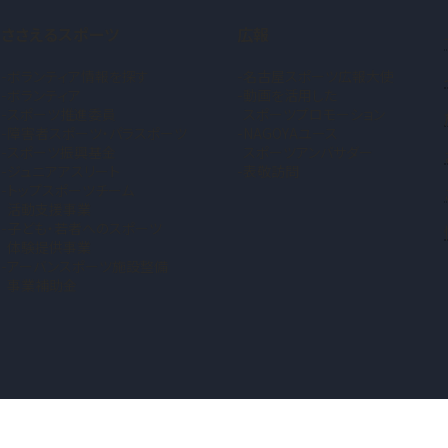
ささえるスポーツ
広報
ボランティア情報を探す
名古屋スポーツ広報大使
ボランティア
動画を活用した
スポーツ推進委員
スポーツプロモーション
障害者スポーツ・パラスポーツ
NAGOYAユース
スポーツ振興基金
スポーツアンバサダー
ジュニアアスリート
表敬訪問
トップスポーツチーム
活動支援事業
子ども・若者へのスポーツ
体験提供事業
アーバンスポーツ施設整備
事業補助金