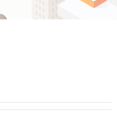
ဗမာစာ
Español
ไทย