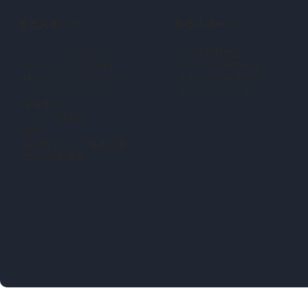
するスポーツ
みるスポーツ
ユニバーサルスポーツ
アジア競技大会
サークル・クラブを探す
アジアパラ競技大会
地域ジュニアスポーツクラブ
本市ゆかり選手の紹介
（新しいタブで開きます）
レクリエーションスポーツ
スポーツツーリズム
障害者スポーツ
スポーツ医科学
助成
名古屋スポーツ推進企業
認定・顕彰事業