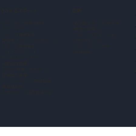
ささえるスポーツ
広報
ボランティア情報を探す
名古屋スポーツ広報大使
ボランティア
動画を活用した
スポーツ推進委員
スポーツプロモーション
障害者スポーツ・パラスポーツ
NAGOYAユース
スポーツ振興基金
スポーツアンバサダー
ジュニアアスリート
表敬訪問
トップスポーツチーム
活動支援事業
子ども・若者へのスポーツ
体験提供事業
アーバンスポーツ施設整備
事業補助金
少年スポーツ指導者研修会