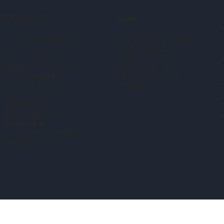
ささえるスポーツ
広報
ボランティア情報を探す
名古屋スポーツ広報大使
ボランティア
動画を活用した
スポーツ推進委員
スポーツプロモーション
障害者スポーツ・パラスポーツ
NAGOYAユース
スポーツ振興基金
スポーツアンバサダー
ジュニアアスリート
表敬訪問
トップスポーツチーム
活動支援事業
子ども・若者へのスポーツ
体験提供事業
アーバンスポーツ施設整備
事業補助金