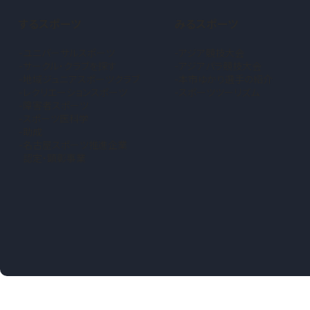
するスポーツ
みるスポーツ
ユニバーサルスポーツ
アジア競技大会
サークル・クラブを探す
アジアパラ競技大会
地域ジュニアスポーツクラブ
本市ゆかり選手の紹介
（新しいタブで開きます）
レクリエーションスポーツ
スポーツツーリズム
障害者スポーツ
スポーツ医科学
助成
名古屋スポーツ推進企業
認定・顕彰事業