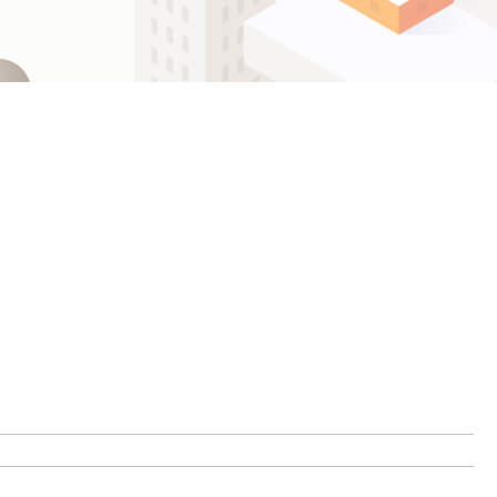
ဗမာစာ
Español
ไทย