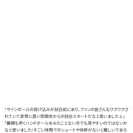
11月22日（土）に大同特殊鋼PhenixTOKAI vs富山ドリームスの試合を
3名のアンバサダーの方に観戦していただきました。
（新しいタブで開きます）
（新しいタブで開きます）
（新しいタ
@haruka_5_14
、
@ka.zu.ne_
、
@_ayagram_
今回は、2025-2026リーグHレギュラーシーズン９試合目、ホームゲー
ム５試合目の試合でした！
試合中は、大同特殊鋼PhenixTOKAIのカラーである黄色のTシャツを
着て応援しました★
アンバサダーの方からは、
／
「ボールのスピードが速くて選手同士のぶつかり合いも激しく、すごくパ
ワーやエネルギーを感じる試合でした！」
「人生で初めてハンドボールの試合を観戦しました
迫力あるプレ
ーと会場の一体感がすごく印象的で、とても楽しめました
また見に行
きたいと思える素敵な時間でした
」
「サインボールの投げ込みが試合前にあり、ファンの皆さんもワクワクさ
れていて非常に良い雰囲気からの試合スタートだなと思いました☺」
「展開も早くハンドボールをみたことない方でも見やすいのではないか
なと思いました！すごい体勢でのシュートや体幹がないと難しいであろ