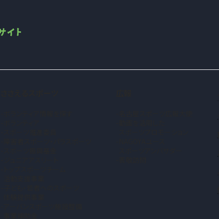
ささえるスポーツ
広報
ボランティア情報を探す
名古屋スポーツ広報大使
ボランティア
動画を活用した
スポーツ推進委員
スポーツプロモーション
障害者スポーツ・パラスポーツ
NAGOYAユース
スポーツ振興基金
スポーツアンバサダー
ジュニアアスリート
表敬訪問
トップスポーツチーム
活動支援事業
子ども・若者へのスポーツ
体験提供事業
アーバンスポーツ施設整備
事業補助金