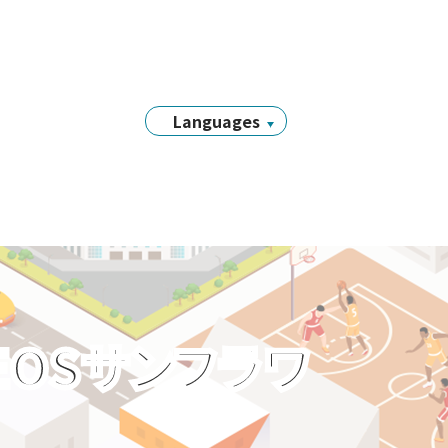
Languages
日本語
English
简体中文
繁體中文
Tiếng Việt
नेपाली
EOSサンフラワ
Filipino
Português
한국어
Bahasa
Indonesia