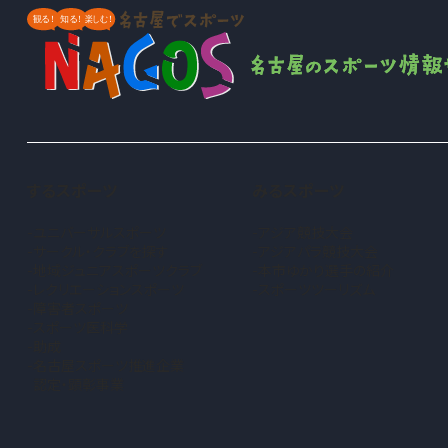
するスポーツ
みるスポーツ
ユニバーサルスポーツ
アジア競技大会
サークル・クラブを探す
アジアパラ競技大会
地域ジュニアスポーツクラブ
本市ゆかり選手の紹介
（新しいタブで開きます）
レクリエーションスポーツ
スポーツツーリズム
障害者スポーツ
スポーツ医科学
助成
名古屋スポーツ推進企業
認定・顕彰事業