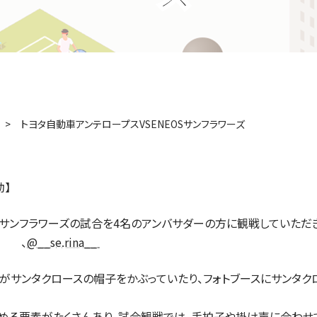
トヨタ自動車アンテロープスVSENEOSサンフラワーズ
動】
EOSサンフラワーズの試合を4名のアンバサダーの方に観戦していただき
開きます）
（新しいタブで開きます）
（新しいタブで開きます）
、
@__se.rina__
んがサンタクロースの帽子をかぶっていたり、フォトブースにサンタク
める要素がたくさんあり、試合観戦では、手拍子や掛け声に合わせ